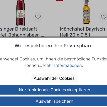
singer Direktsaft
Mönchshof Bayrisch
fel-Johannisbeer-
Hell 20 x 0,5 l
horle 12 x 0,75 l
,99 €
16,99 €
Wir respektieren Ihre Privatsphäre
15,54 €
(22.84% gespart)
20,15 €
(15.68% gespa
,33 € / 1 Liter
= 1,70 € / 1 Liter
l. Pfand: 3,30 €
zzgl. Pfand: 4,50 €
erwendet Cookies, um Ihnen die bestmögliche Funktion
l.
Lieferpauschale
zzgl.
Lieferpauschale
können...
Mehr Informationen
.
In den Warenkorb
In den Warenkorb
Auswahl der Cookies
Nur funktionale Cookies akzeptieren
Auswahl speichern