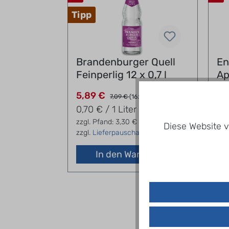
Tipp
Brandenburger Quell
En
Feinperlig 12 x 0,7 l
Ap
Sc
5,89 €
=
11
7,09 €
(16.93% gespart)
0,70 € / 1 Liter
= 1
zzgl. Pfand: 3,30 €
zzg
Diese Website v
zzgl.
Lieferpauschale
zzg
In den Warenkorb