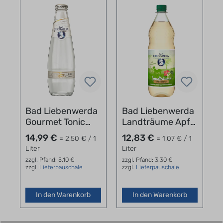
Bad Liebenwerda
Bad Liebenwerda
Gourmet Tonic
Landträume Apfel
Water Kasten
- Malve -
14,99 €
12,83 €
= 2,50 € / 1
= 1,07 € / 1
24x0,25l
Hibiskusblüte 12 x
Liter
Liter
1,0 l
zzgl. Pfand: 5,10 €
zzgl. Pfand: 3,30 €
zzgl.
Lieferpauschale
zzgl.
Lieferpauschale
In den Warenkorb
In den Warenkorb