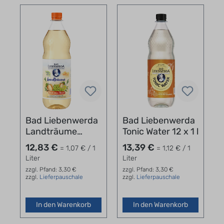
Bad Liebenwerda
Bad Liebenwerda
Landträume
Tonic Water 12 x 1 l
Traube-Zitrone-
12,83 €
13,39 €
= 1,07 € / 1
= 1,12 € / 1
Pfirsich 12x1l PET
Liter
Liter
zzgl. Pfand: 3,30 €
zzgl. Pfand: 3,30 €
zzgl.
Lieferpauschale
zzgl.
Lieferpauschale
In den Warenkorb
In den Warenkorb