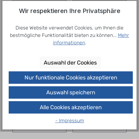
Wir respektieren Ihre Privatsphäre
Diese Website verwendet Cookies, um Ihnen die
bestmögliche Funktionalität bieten zu können...
Mehr
Informationen
.
Auswahl der Cookies
Bad Liebenwerda
Bad Liebenwerda
Nur funktionale Cookies akzeptieren
Landträume
Landträume
Apfel-Zitrone-
Kirsch -
12,83 €
12,83 €
= 1,07 € / 1
= 1,07 € / 1
Auswahl speichern
Pflaume 12x1l PET
Wacholder
Liter
Liter
Lindenblüte 12 x
zzgl. Pfand: 3,30 €
zzgl. Pfand: 3,30 €
1,0 l
Alle Cookies akzeptieren
zzgl.
Lieferpauschale
zzgl.
Lieferpauschale
- Impressum
In den Warenkorb
In den Warenkorb