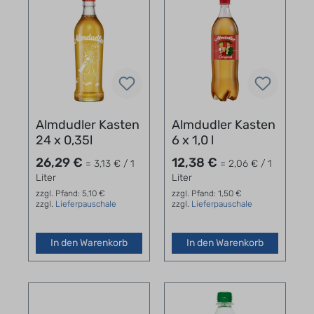
Almdudler Kasten
Almdudler Kasten
24 x 0,35l
6 x 1,0 l
26,29 €
12,38 €
= 3,13 € / 1
= 2,06 € / 1
Liter
Liter
zzgl. Pfand: 5,10 €
zzgl. Pfand: 1,50 €
zzgl.
Lieferpauschale
zzgl.
Lieferpauschale
In den Warenkorb
In den Warenkorb