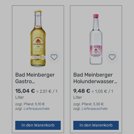
Bad Meinberger
Bad Meinberger
Gastro
Holunderwasser
Apfelschorle 24 x
12 x 0,75l
15,04 €
9,48 €
= 2,51 € / 1
= 1,05 € / 1
0,25 l
Liter
Liter
zzgl. Pfand: 5,10 €
zzgl. Pfand: 3,30 €
zzgl.
Lieferpauschale
zzgl.
Lieferpauschale
In den Warenkorb
In den Warenkorb