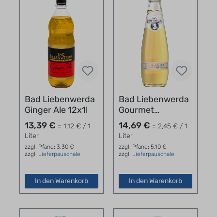
Bad Liebenwerda
Bad Liebenwerda
Ginger Ale 12x1l
Gourmet
Apfelschorle
13,39 €
14,69 €
= 1,12 € / 1
= 2,45 € / 1
Kasten 24 x 0,25 l
Liter
Liter
zzgl. Pfand: 3,30 €
zzgl. Pfand: 5,10 €
zzgl.
Lieferpauschale
zzgl.
Lieferpauschale
In den Warenkorb
In den Warenkorb