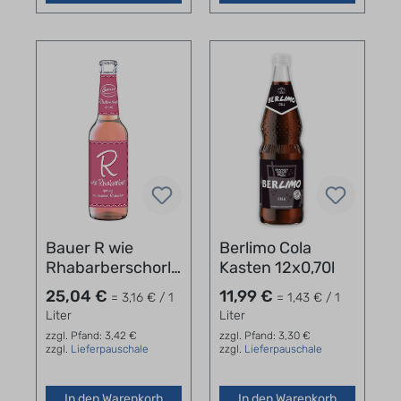
Bauer R wie
Berlimo Cola
Rhabarberschorle
Kasten 12x0,70l
24 x 0,33 l
25,04 €
11,99 €
= 3,16 € / 1
= 1,43 € / 1
Liter
Liter
zzgl. Pfand: 3,42 €
zzgl. Pfand: 3,30 €
zzgl.
Lieferpauschale
zzgl.
Lieferpauschale
In den Warenkorb
In den Warenkorb