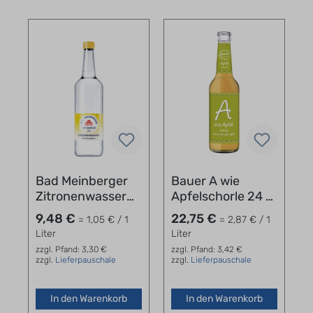
Bad Meinberger
Bauer A wie
Zitronenwasser
Apfelschorle 24 x
12 x 0,75 l
0,33 l
9,48 €
22,75 €
= 1,05 € / 1
= 2,87 € / 1
Liter
Liter
zzgl. Pfand: 3,30 €
zzgl. Pfand: 3,42 €
zzgl.
Lieferpauschale
zzgl.
Lieferpauschale
In den Warenkorb
In den Warenkorb