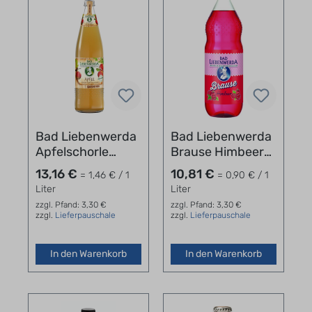
Bad Liebenwerda
Bad Liebenwerda
Apfelschorle
Brause Himbeer
Naturtrüb 12 x
Kasten 12x1l
13,16 €
10,81 €
= 1,46 € / 1
= 0,90 € / 1
0,75 l
Liter
Liter
zzgl. Pfand: 3,30 €
zzgl. Pfand: 3,30 €
zzgl.
Lieferpauschale
zzgl.
Lieferpauschale
In den Warenkorb
In den Warenkorb