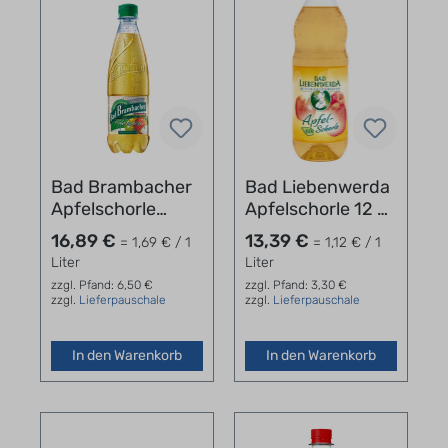
Bad Brambacher
Bad Liebenwerda
Apfelschorle
Apfelschorle 12 x
Kasten 20 x 0,5 l
1,0 l PET
16,89 €
13,39 €
= 1,69 € / 1
= 1,12 € / 1
Liter
Liter
zzgl. Pfand: 6,50 €
zzgl. Pfand: 3,30 €
zzgl.
Lieferpauschale
zzgl.
Lieferpauschale
In den Warenkorb
In den Warenkorb