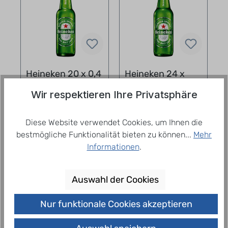
Heineken 20 x 0,4
Heineken 24 x
l
0,33 l
Wir respektieren Ihre Privatsphäre
23,70 €
25,60 €
= 2,96 € / 1
= 3,23 € / 1
Liter
Liter
Diese Website verwendet Cookies, um Ihnen die
zzgl. Pfand: 3,10 €
zzgl. Pfand: 3,42 €
zzgl.
Lieferpauschale
zzgl.
Lieferpauschale
bestmögliche Funktionalität bieten zu können...
Mehr
Informationen
.
In den Warenkorb
In den Warenkorb
Auswahl der Cookies
Nur funktionale Cookies akzeptieren