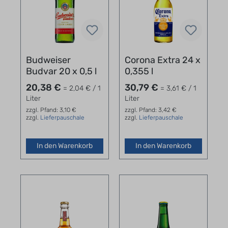
Budweiser
Corona Extra 24 x
Budvar 20 x 0,5 l
0,355 l
20,38 €
30,79 €
= 2,04 € / 1
= 3,61 € / 1
Liter
Liter
zzgl. Pfand: 3,10 €
zzgl. Pfand: 3,42 €
zzgl.
Lieferpauschale
zzgl.
Lieferpauschale
In den Warenkorb
In den Warenkorb