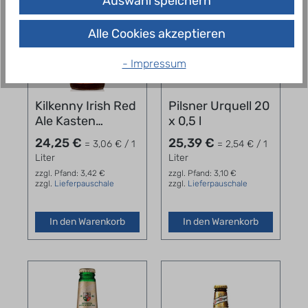
Auswahl speichern
Alle Cookies akzeptieren
- Impressum
Kilkenny Irish Red
Pilsner Urquell 20
Ale Kasten
x 0,5 l
24x0,33l
24,25 €
25,39 €
= 3,06 € / 1
= 2,54 € / 1
Liter
Liter
zzgl. Pfand: 3,42 €
zzgl. Pfand: 3,10 €
zzgl.
Lieferpauschale
zzgl.
Lieferpauschale
In den Warenkorb
In den Warenkorb