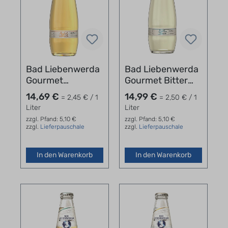
Bad Liebenwerda
Bad Liebenwerda
Gourmet
Gourmet Bitter
Apfelschorle
Lemon Kasten
14,69 €
14,99 €
= 2,45 € / 1
= 2,50 € / 1
Kasten 24 x 0,25 l
24x0,25l
Liter
Liter
zzgl. Pfand: 5,10 €
zzgl. Pfand: 5,10 €
zzgl.
Lieferpauschale
zzgl.
Lieferpauschale
In den Warenkorb
In den Warenkorb