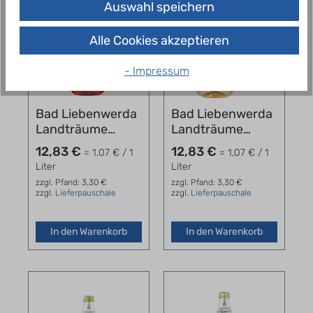
Auswahl speichern
Alle Cookies akzeptieren
- Impressum
Bad Liebenwerda
Bad Liebenwerda
Landträume
Landträume
Kirsch -
Traube-Zitrone-
12,83 €
12,83 €
= 1,07 € / 1
= 1,07 € / 1
Wacholder
Pfirsich 12x1l PET
Liter
Liter
Lindenblüte 12 x
zzgl. Pfand: 3,30 €
zzgl. Pfand: 3,30 €
1,0 l
zzgl.
Lieferpauschale
zzgl.
Lieferpauschale
In den Warenkorb
In den Warenkorb