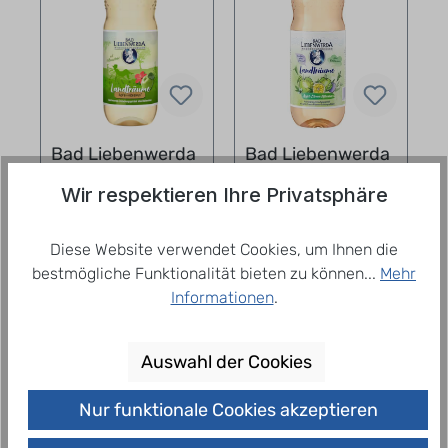
Bad Liebenwerda
Bad Liebenwerda
Landträume Apfel
Landträume
Wir respektieren Ihre Privatsphäre
- Malve -
Apfel-Zitrone-
12,83 €
12,83 €
= 1,07 € / 1
= 1,07 € / 1
Hibiskusblüte 12 x
Pflaume 12x1l PET
Liter
Liter
1,0 l
Diese Website verwendet Cookies, um Ihnen die
zzgl. Pfand: 3,30 €
zzgl. Pfand: 3,30 €
zzgl.
Lieferpauschale
zzgl.
Lieferpauschale
bestmögliche Funktionalität bieten zu können...
Mehr
Informationen
.
In den Warenkorb
In den Warenkorb
Auswahl der Cookies
Nur funktionale Cookies akzeptieren