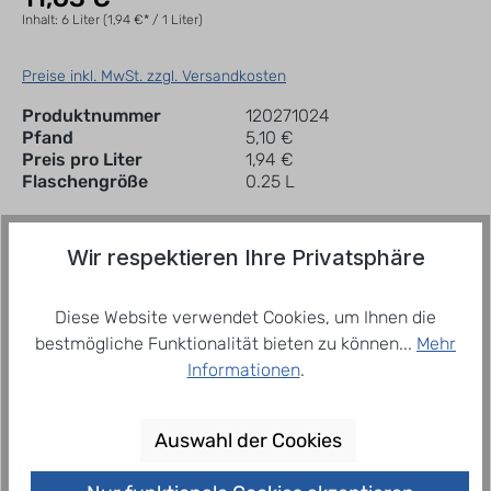
Inhalt:
6 Liter
(1,94 €* / 1 Liter)
Preise inkl. MwSt. zzgl. Versandkosten
Produktnummer
120271024
Pfand
5,10 €
Preis pro Liter
1,94 €
Flaschengröße
0.25 L
Wir respektieren Ihre Privatsphäre
In den Warenkorb
Kiste
Diese Website verwendet Cookies, um Ihnen die
Zum Merkzettel hinzufügen
bestmögliche Funktionalität bieten zu können...
Mehr
Informationen
.
Beschreibung
Auswahl der Cookies
Bad Liebenwerda Gourmet Classic Stilvoll, elegant
und edel – in der neuen 0,25 l-Exklusivflasche ist