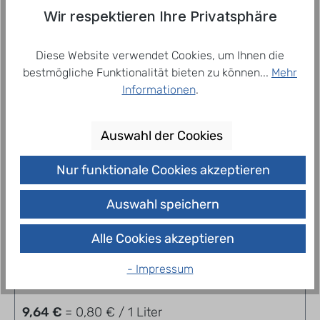
NährwerteAuszug aus der An…
Mehr
Wir respektieren Ihre Privatsphäre
Diese Website verwendet Cookies, um Ihnen die
bestmögliche Funktionalität bieten zu können...
Mehr
Related products
Informationen
.
Auswahl der Cookies
Nur funktionale Cookies akzeptieren
Auswahl speichern
Alle Cookies akzeptieren
Spreequell Naturell 12 x 1,0 l
- Impressum
9,64 €
= 0,80 € / 1 Liter