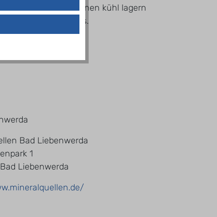
lagern. Nach dem Öffnen kühl lagern
Etikett des Produktes.
enwerda
ellen Bad Liebenwerda
enpark 1
 Bad Liebenwerda
ww.mineralquellen.de/