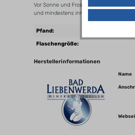
Vor Sonne und Frost schützen und an ei
und mindestens innerhalb von 3 Tagen v
Pfand:
Flaschengröße:
Herstellerinformationen
Name
Anschr
Websei