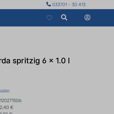
033701 - 30 413
a spritzig 6 x 1.0 l
kosten
120271506
2,40 €