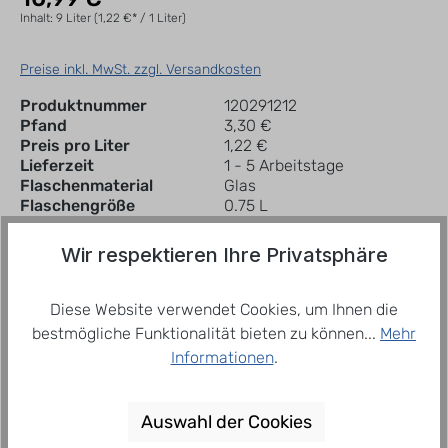
Inhalt:
9 Liter
(1,22 €* / 1 Liter)
Preise inkl. MwSt. zzgl. Versandkosten
Produktnummer
120291212
Pfand
3,30 €
Preis pro Liter
1,22 €
Lieferzeit
1 - 5 Arbeitstage
Flaschenmaterial
Glas
Flaschengröße
0.75 L
Wir respektieren Ihre Privatsphäre
In den Warenkorb
Kiste
Diese Website verwendet Cookies, um Ihnen die
bestmögliche Funktionalität bieten zu können...
Mehr
Zum Merkzettel hinzufügen
Informationen
.
Auswahl der Cookies
Beschreibung