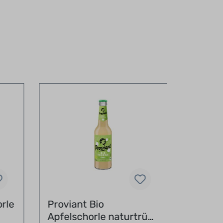
rle
Proviant Bio
Volvic 
Apfelschorle naturtrüb
1,5 l