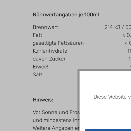
Nährwertangaben je 100ml
Brennwert 214 kJ / 50 
Fett < 0,5 
gesättigte Fettsäuren < 0,
Kohlenhydrate 11,6
davon Zucker 11,4
Eiweiß < 0,5
Salz < 0,5
Diese Website v
Hinweis:
Vor Sonne und Frost schützen und an ei
und mindestens innerhalb von 3 Tagen 
Weitere Angaben entnehmen Sie bitte de