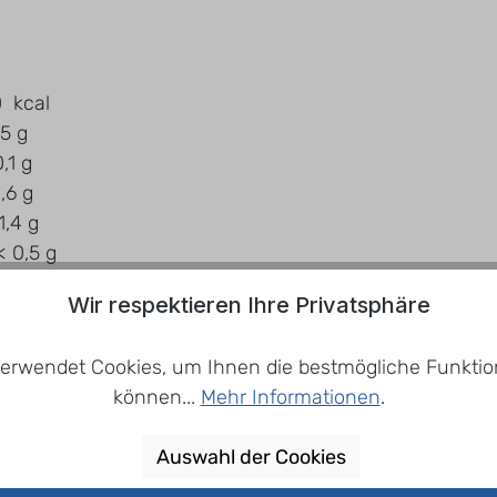
kcal
g
1 g
 g
 g
 g
 g
Wir respektieren Ihre Privatsphäre
erwendet Cookies, um Ihnen die bestmögliche Funktion
können...
Mehr Informationen
.
nem sauberen, trockenen, kühlen und geruchlosen Ort 
verbrauchen.
Auswahl der Cookies
m Etikett des Produktes.