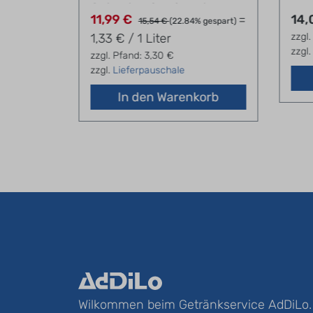
Schorle 12 x 0,75 l
 Liter
11,99 €
=
14,
15,54 €
(22.84% gespart)
1,33 € / 1 Liter
zzgl.
zzgl
zzgl. Pfand: 3,30 €
zzgl.
Lieferpauschale
orb
In den Warenkorb
Wilkommen beim Getränkservice AdDiLo.