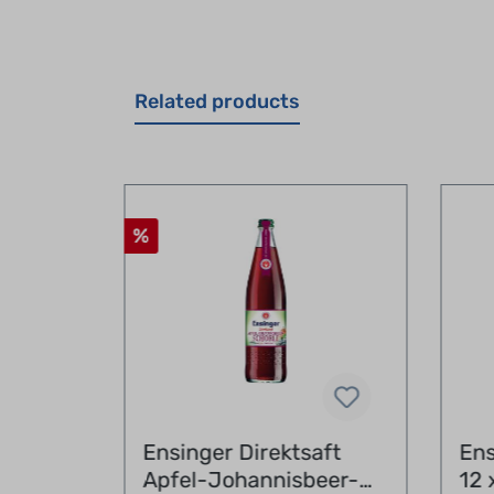
Related products
%
Ensinger Direktsaft
Ens
rle 24 x 0,33 l
Apfel-Johannisbeer-
12 