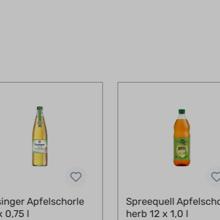
inger Apfelschorle
Spreequell Apfelscho
x 0,75 l
herb 12 x 1,0 l