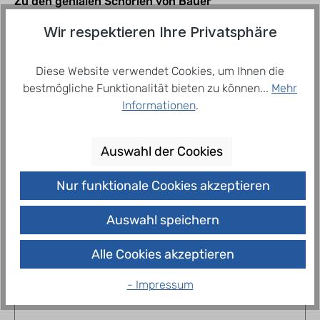
Zu den genialen Schorlen von Bauer
Fruchtsaft gesellt sich die rassige
Rhabarberschorle. Rosefarben prickelt sie als
Wir respektieren Ihre Privatsphäre
schwe…
Mehr
Diese Website verwendet Cookies, um Ihnen die
bestmögliche Funktionalität bieten zu können...
Mehr
Informationen
.
Related products
Auswahl der Cookies
Nur funktionale Cookies akzeptieren
Auswahl speichern
Alle Cookies akzeptieren
- Impressum
Bauer A wie Apfelschorle 24 x 0,33 l