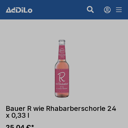
Bauer R wie Rhabarberschorle 24
x 0,33 l
25,04 €*