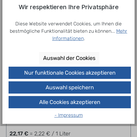
seinem einzigartigen Geschmack.…
Mehr
Wir respektieren Ihre Privatsphäre
Diese Website verwendet Cookies, um Ihnen die
bestmögliche Funktionalität bieten zu können...
Mehr
Related products
Informationen
.
Auswahl der Cookies
Nur funktionale Cookies akzeptieren
Auswahl speichern
Alle Cookies akzeptieren
Beck´s Gold 20 x 0,5 l
- Impressum
22,17 €
= 2,22 € / 1 Liter