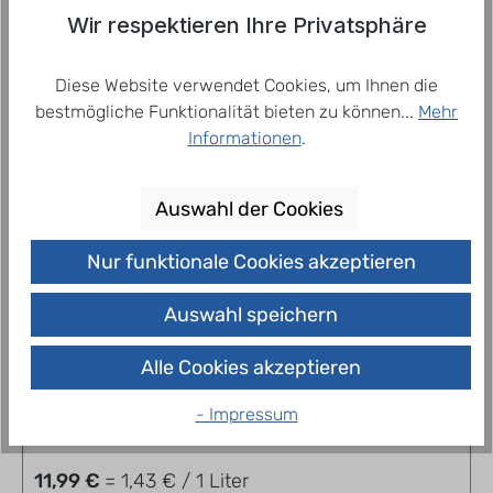
Himbeere mit urquellfrischem…
Mehr
Wir respektieren Ihre Privatsphäre
Diese Website verwendet Cookies, um Ihnen die
bestmögliche Funktionalität bieten zu können...
Mehr
Ähnliche Produkte
Informationen
.
Auswahl der Cookies
Nur funktionale Cookies akzeptieren
Auswahl speichern
Alle Cookies akzeptieren
Berlimo Waldmeister Kasten 12x0,70l
- Impressum
11,99 €
= 1,43 € / 1 Liter