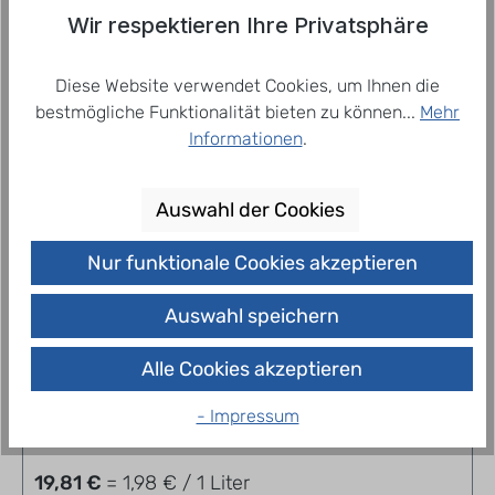
zeichnet sich durch m…
Mehr
Wir respektieren Ihre Privatsphäre
Diese Website verwendet Cookies, um Ihnen die
bestmögliche Funktionalität bieten zu können...
Mehr
Related products
Informationen
.
Auswahl der Cookies
Nur funktionale Cookies akzeptieren
Auswahl speichern
Alle Cookies akzeptieren
Berliner Kindl Bock Dunkel 20 x 0,5 l
- Impressum
19,81 €
= 1,98 € / 1 Liter