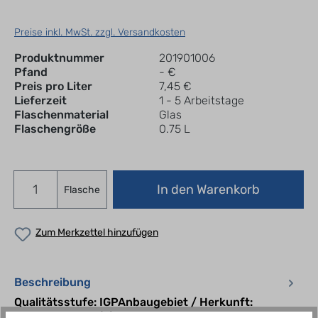
Preise inkl. MwSt. zzgl. Versandkosten
Produktnummer
201901006
Pfand
- €
Preis pro Liter
7,45 €
Lieferzeit
1 - 5 Arbeitstage
Flaschenmaterial
Glas
Flaschengröße
0.75 L
In den Warenkorb
Flasche
Zum Merkzettel hinzufügen
Beschreibung
Qualitätsstufe: IGPAnbaugebiet / Herkunft:
ItalienRebsorte(n): Bio Pinot GrigioGeschmack: