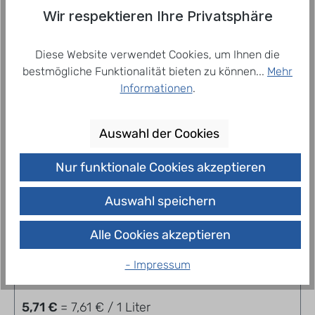
trockenCharakteristik: Ein trocken…
Mehr
Wir respektieren Ihre Privatsphäre
Diese Website verwendet Cookies, um Ihnen die
bestmögliche Funktionalität bieten zu können...
Mehr
Related products
Informationen
.
Auswahl der Cookies
Nur funktionale Cookies akzeptieren
Auswahl speichern
Alle Cookies akzeptieren
BioRebe Chardonnay IGP 0,75 l
- Impressum
5,71 €
= 7,61 € / 1 Liter