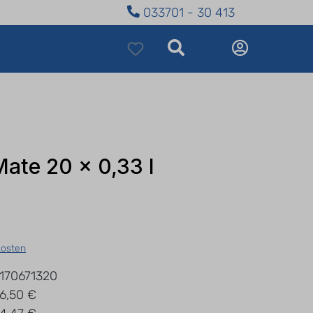
033701 - 30 413
Mate 20 x 0,33 l
kosten
170671320
6,50 €