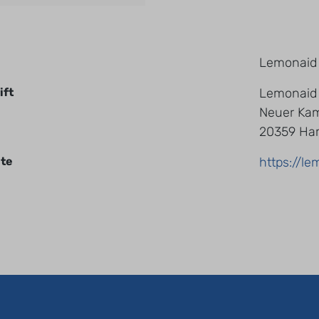
Lemonaid
ift
Lemonaid
Neuer Ka
20359 Ha
te
https://le