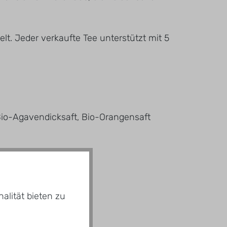
t. Jeder verkaufte Tee unterstützt mit 5
io-Agavendicksaft, Bio-Orangensaft
alität bieten zu