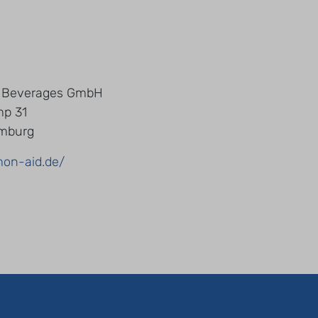
 Beverages GmbH
mp 31
mburg
mon-aid.de/