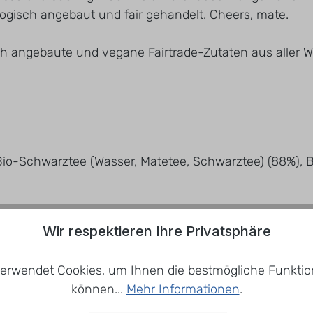
logisch angebaut und fair gehandelt. Cheers, mate.
h angebaute und vegane Fairtrade-Zutaten aus aller Wel
o-Schwarztee (Wasser, Matetee, Schwarztee) (88%), B
Wir respektieren Ihre Privatsphäre
erwendet Cookies, um Ihnen die bestmögliche Funktion
können...
Mehr Informationen
.