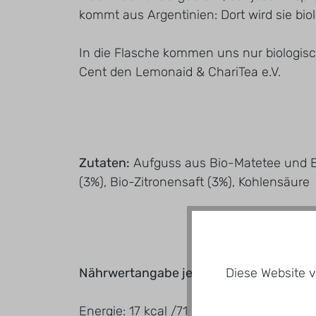
kommt aus Argentinien: Dort wird sie bio
In die Flasche kommen uns nur biologisc
Cent den Lemonaid & ChariTea e.V.
Zutaten:
Aufguss aus Bio-Matetee und Bi
(3%), Bio-Zitronensaft (3%), Kohlensäure
Diese Website v
Nährwertangabe je 100ml
Energie: 17 kcal /71 kJ