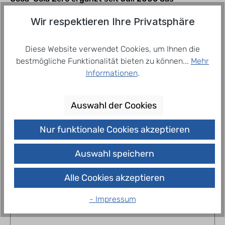
kalorienreduzierte bzw. zuckerfreie
Produktsortiment von Coca-Cola in Deutschland.…
Wir respektieren Ihre Privatsphäre
Mehr
Diese Website verwendet Cookies, um Ihnen die
bestmögliche Funktionalität bieten zu können...
Mehr
Informationen
.
Related products
Auswahl der Cookies
Nur funktionale Cookies akzeptieren
Auswahl speichern
Alle Cookies akzeptieren
- Impressum
Coca Cola Zero 6 x 1,0 l