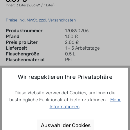
Inhalt:
3 Liter
(2,86 €* / 1 Liter)
Preise inkl. MwSt. zzgl. Versandkosten
Produktnummer
170890206
Pfand
1,50 €
Preis pro Liter
2,86 €
Lieferzeit
1 - 5 Arbeitstage
Flaschengröße
0.5 L
Flaschenmaterial
PET
Sofort verfügbar, Lieferzeit: 1 - 5 Arbeitstage
Wir respektieren Ihre Privatsphäre
In den Warenkorb
Trey
Diese Website verwendet Cookies, um Ihnen die
bestmögliche Funktionalität bieten zu können...
Mehr
Informationen
.
Zum Merkzettel hinzufügen
Auswahl der Cookies
Beschreibung