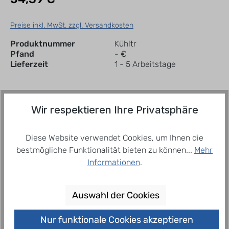
Preise inkl. MwSt. zzgl. Versandkosten
Produktnummer
Kühltr
Pfand
- €
Lieferzeit
1 - 5 Arbeitstage
In den Warenkorb
Wir respektieren Ihre Privatsphäre
Diese Website verwendet Cookies, um Ihnen die
Zum Merkzettel hinzufügen
bestmögliche Funktionalität bieten zu können...
Mehr
Informationen
.
Beschreibung
Der Bruttoinhalt beträgt 295 Liter, sodass
Auswahl der Cookies
ausreichend Platz für die Kühlung Ihrer Getränke
vorhanden ist. Die Kühltruhe ist…
Mehr
Nur funktionale Cookies akzeptieren