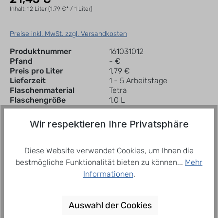
Inhalt:
12 Liter
(1,79 €* / 1 Liter)
Preise inkl. MwSt. zzgl. Versandkosten
Produktnummer
161031012
Pfand
- €
Preis pro Liter
1,79 €
Lieferzeit
1 - 5 Arbeitstage
Flaschenmaterial
Tetra
Flaschengröße
1.0 L
Wir respektieren Ihre Privatsphäre
In den Warenkorb
Tray
Diese Website verwendet Cookies, um Ihnen die
bestmögliche Funktionalität bieten zu können...
Mehr
Zum Merkzettel hinzufügen
Informationen
.
Auswahl der Cookies
Beschreibung