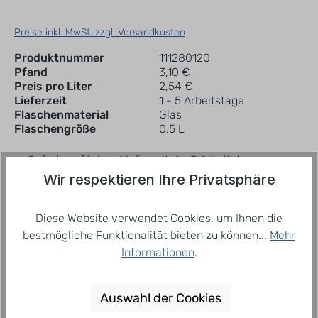
Preise inkl. MwSt. zzgl. Versandkosten
Produktnummer
111280120
Pfand
3,10 €
Preis pro Liter
2,54 €
Lieferzeit
1 - 5 Arbeitstage
Flaschenmaterial
Glas
Flaschengröße
0.5 L
Sofort verfügbar, Lieferzeit: 1 - 5 Arbeitstage
Wir respektieren Ihre Privatsphäre
In den Warenkorb
Kiste
Diese Website verwendet Cookies, um Ihnen die
bestmögliche Funktionalität bieten zu können...
Mehr
Zum Merkzettel hinzufügen
Informationen
.
Beschreibung
Auswahl der Cookies
Leicht und spritzig schmeckt sie allen, die im