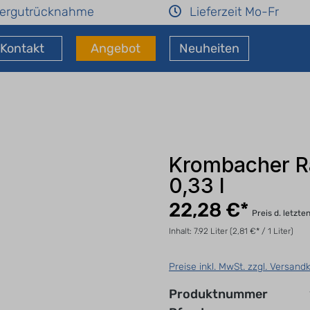
ergutrücknahme
Lieferzeit Mo-Fr
Kontakt
Angebot
Neuheiten
Krombacher Ra
0,33 l
22,28 €*
Preis d. letzte
Inhalt:
7.92 Liter
(2,81 €* / 1 Liter)
Preise inkl. MwSt. zzgl. Versand
Produktnummer