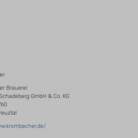
er
r Brauerei
 Schadeberg GmbH & Co. KG
760
reuztal
ww.krombacher.de/