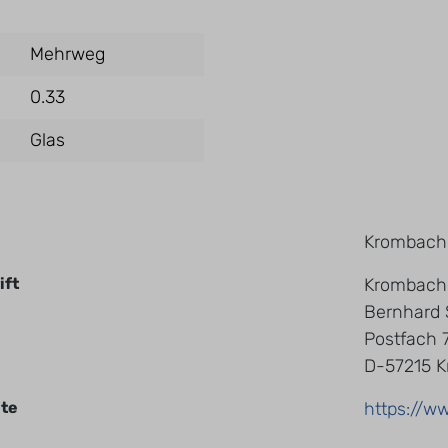
Mehrweg
0.33
Glas
Krombach
ift
Krombache
Bernhard
Postfach 
D-57215 K
te
https://w