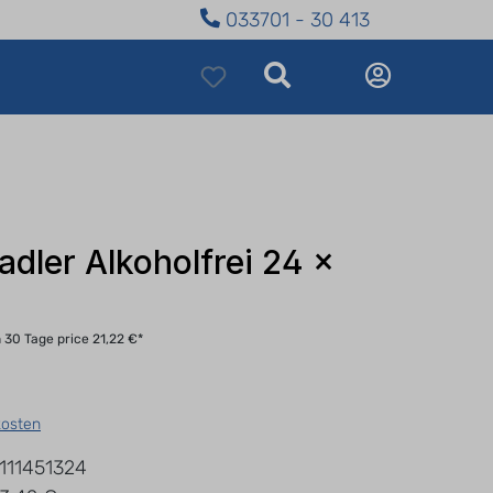
033701 - 30 413
dler Alkoholfrei 24 x
n 30 Tage price 21,22 €*
kosten
111451324