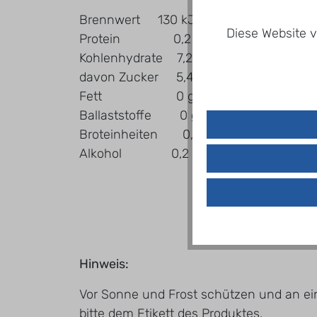
Brennwert 130 kJ / 31 kcal
Diese Website v
Protein 0,2 g
Kohlenhydrate 7,2 g
davon Zucker 5,4 g
Fett 0 g
Ballaststoffe 0 g
Broteinheiten 0,6
Alkohol 0,2 g
Hinweis:
Vor Sonne und Frost schützen und an ei
bitte dem Etikett des Produktes.