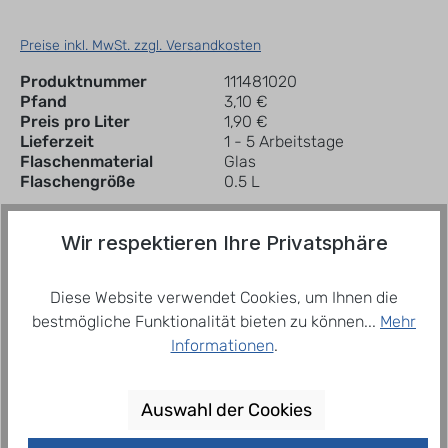
Preise inkl. MwSt. zzgl. Versandkosten
Produktnummer
111481020
Pfand
3,10 €
Preis pro Liter
1,90 €
Lieferzeit
1 - 5 Arbeitstage
Flaschenmaterial
Glas
Flaschengröße
0.5 L
Wir respektieren Ihre Privatsphäre
In den Warenkorb
Kiste
Diese Website verwendet Cookies, um Ihnen die
bestmögliche Funktionalität bieten zu können...
Mehr
Zum Merkzettel hinzufügen
Informationen
.
Beschreibung
Auswahl der Cookies
Woran liegt es nun, dass KULMBACHER EDELHERB
heute das meistgetrunkene Pils in Nordbayern ist?