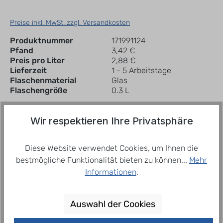
Preise inkl. MwSt. zzgl. Versandkosten
Produktnummer
171991124
Pfand
3,42 €
Preis pro Liter
2,88 €
Lieferzeit
1 - 5 Arbeitstage
Flaschenmaterial
Glas
Flaschengröße
0.3 L
Wir respektieren Ihre Privatsphäre
In den Warenkorb
Kiste
Diese Website verwendet Cookies, um Ihnen die
bestmögliche Funktionalität bieten zu können...
Mehr
Zum Merkzettel hinzufügen
Informationen
.
Beschreibung
Auswahl der Cookies
Unsere Proviant Cola ist ganz schön aufgeweckt:
fair produziert und gehandelt und so fair-dammt