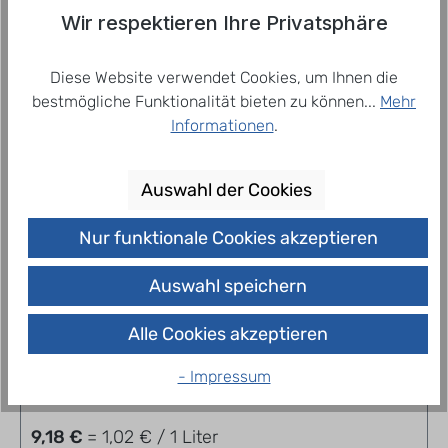
ausgewogen mineralisiert nat…
Mehr
Wir respektieren Ihre Privatsphäre
Diese Website verwendet Cookies, um Ihnen die
bestmögliche Funktionalität bieten zu können...
Mehr
Related products
Informationen
.
Auswahl der Cookies
Nur funktionale Cookies akzeptieren
Auswahl speichern
Alle Cookies akzeptieren
Ensinger Naturelle sanft 12 x 0,75 l
- Impressum
9,18 €
= 1,02 € / 1 Liter