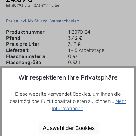
Inhalt:
7.92 Liter
(3,12 €* / 1 Liter)
Preise inkl. MwSt. zzgl. Versandkosten
Produktnummer
112070124
Pfand
3,42 €
Preis pro Liter
3,12 €
Lieferzeit
1 - 5 Arbeitstage
Flaschenmaterial
Glas
Flaschengröße
0.33 L
Wir respektieren Ihre Privatsphäre
In den Warenkorb
Kiste
Diese Website verwendet Cookies, um Ihnen die
bestmögliche Funktionalität bieten zu können...
Mehr
Zum Merkzettel hinzufügen
Informationen
.
Auswahl der Cookies
Beschreibung