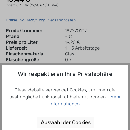
Inhalt:
0.7 Liter
(19,20 €* / 1 Liter)
Preise inkl. MwSt. zzgl. Versandkosten
Produktnummer
192270107
Pfand
- €
Preis pro Liter
19,20 €
Lieferzeit
1 - 5 Arbeitstage
Flaschenmaterial
Glas
Flaschengröße
0.7 L
Wir respektieren Ihre Privatsphäre
In den Warenkorb
Flasche
Diese Website verwendet Cookies, um Ihnen die
bestmögliche Funktionalität bieten zu können...
Mehr
Zum Merkzettel hinzufügen
Informationen
.
Auswahl der Cookies
Beschreibung