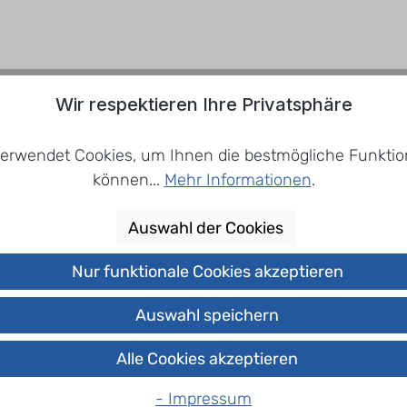
Wir respektieren Ihre Privatsphäre
nem sauberen, trockenen, kühlen und geruchlosen Ort 
erbrauchen.Weitere Angaben entnehmen Sie bitte dem 
erwendet Cookies, um Ihnen die bestmögliche Funktion
können...
Mehr Informationen
.
Mehrweg
0.75
Auswahl der Cookies
Glas
Nur funktionale Cookies akzeptieren
Auswahl speichern
Spreequel
Alle Cookies akzeptieren
ift
Spreequel
- Impressum