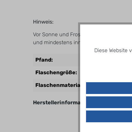
Hinweis:
Vor Sonne und Frost schützen und an ei
und mindestens innerhalb von 3 Tagen v
Diese Website v
Pfand:
Flaschengröße:
Flaschenmaterial:
Herstellerinformationen
Name
Anschr