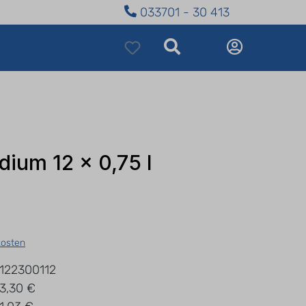
033701 - 30 413
dium 12 x 0,75 l
kosten
122300112
3,30 €