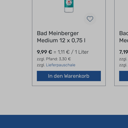
lwasser
Bad Meinberger
Ba
Medium 12 x 0,75 l
Med
Liter
9,99 €
= 1,11 € / 1 Liter
7,1
zzgl. Pfand: 3,30 €
zzgl.
zzgl.
Lieferpauschale
zzgl
orb
In den Warenkorb