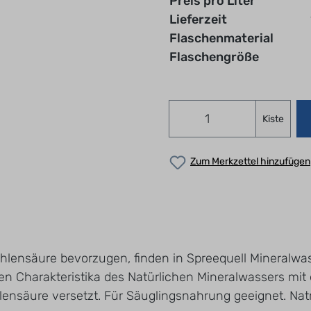
Preis pro Liter
Lieferzeit
Flaschenmaterial
Flaschengröße
Kiste
Zum Merkzettel hinzufügen
ohlensäure bevorzugen, finden in Spreequell Mineralwa
iven Charakteristika des Natürlichen Mineralwassers mit
lensäure versetzt. Für Säuglingsnahrung geeignet. Na