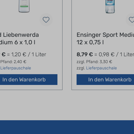
d Liebenwerda
Ensinger Sport Med
ium 6 x 1,0 l
12 x 0,75 l
9 €
= 1,20 € / 1 Liter
8,79 €
= 0,98 € / 1 Lite
 Pfand: 2,40 €
zzgl. Pfand: 3,30 €
.
Lieferpauschale
zzgl.
Lieferpauschale
In den Warenkorb
In den Warenkorb