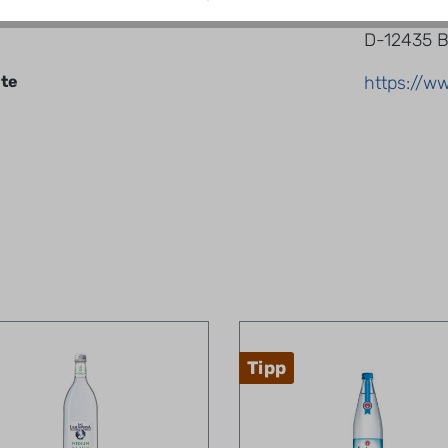
Bouchéstr
D-12435 B
te
https://w
Tipp