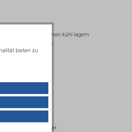
lagern. Nach dem Öffnen kühl lagern
Etikett des Produktes.
alität bieten zu
l
l Mineralbrunnen GmbH