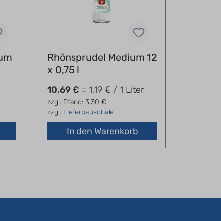
ium
Rhönsprudel Medium 12
Spreeq
x 0,75 l
1,0 l
r
10,69 €
= 1,19 € / 1 Liter
9,64 €
zzgl. Pfand: 3,30 €
zzgl. Pfan
zzgl.
Lieferpauschale
zzgl.
Lief
In den Warenkorb
In