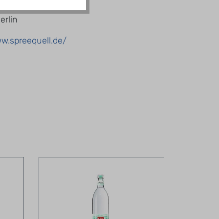
aße 12
erlin
ww.spreequell.de/