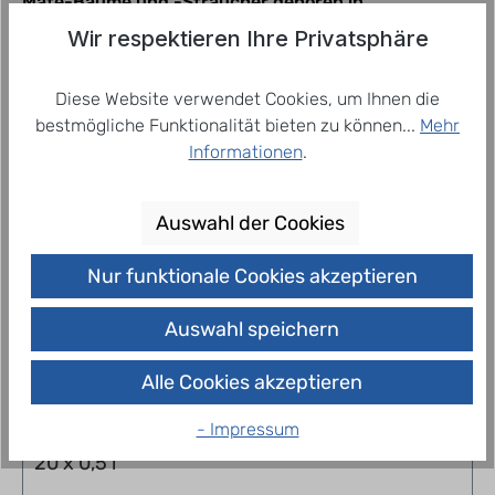
Mate-Bäume und -Sträucher gehören in
Südamerika in jeden Urwald. Nach der Ernte
Wir respektieren Ihre Privatsphäre
werden ihre knallgrünen Blätter zerkleinert.…
Mehr
Diese Website verwendet Cookies, um Ihnen die
bestmögliche Funktionalität bieten zu können...
Mehr
Informationen
.
Related products
Auswahl der Cookies
Nur funktionale Cookies akzeptieren
Auswahl speichern
Alle Cookies akzeptieren
- Impressum
Thomas Henry Mate Mate Pfirsich-Lemongras
20 x 0,5 l