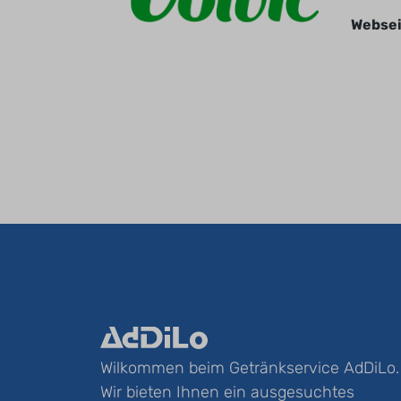
Websei
Wilkommen beim Getränkservice AdDiLo.
Wir bieten Ihnen ein ausgesuchtes