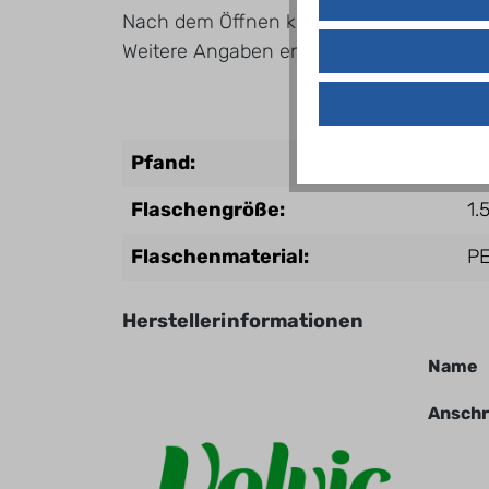
Nach dem Öffnen kühl lagern und mindes
Weitere Angaben entnehmen Sie bitte dem
Pfand:
Ei
Flaschengröße:
1.
Flaschenmaterial:
P
Herstellerinformationen
Name
Anschr