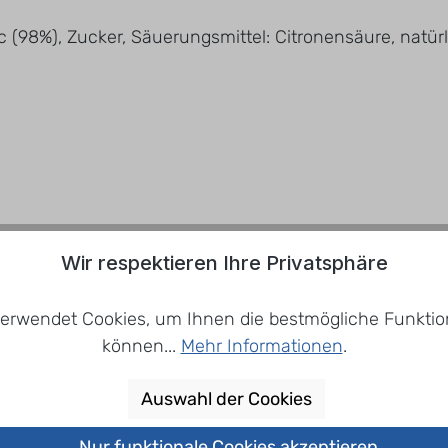
ic (98%), Zucker, Säuerungsmittel: Citronensäure, nat
Wir respektieren Ihre Privatsphäre
erwendet Cookies, um Ihnen die bestmögliche Funktion
können...
Mehr Informationen
.
Auswahl der Cookies
nem sauberen, trockenen, kühlen und geruchlosen Ort 
Nur funktionale Cookies akzeptieren