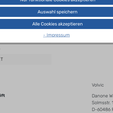
tens innerhalb von 3 Tagen verbrauchen.
 Etikett des Produktes.
Auswahl speichern
Alle Cookies akzeptieren
- Impressum
nweg / Tetra
5
ET
Volvic
ift
Danone W
Solmsstr. 
D-60486 F