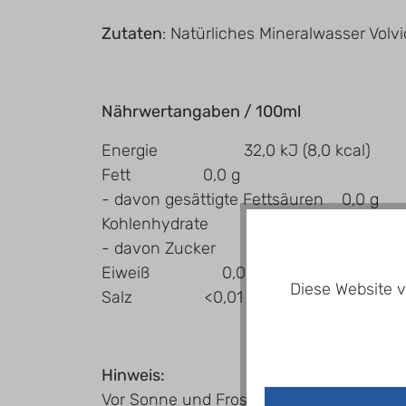
Zutaten
: Natürliches Mineralwasser Volv
Nährwertangaben / 100ml
Energie 32,0 kJ (8,0 kcal)
Fett 0,0 g
- davon gesättigte Fettsäuren 0,0 g
Kohlenhydrate 1,9 g
- davon Zucker 1,9 g
Eiweiß 0,0 g
Diese Website v
Salz <0,01 g
Hinweis:
Vor Sonne und Frost schützen und an ei