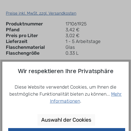
Preise inkl. MwSt. zzgl. Versandkosten
Produktnummer
171061925
Pfand
3,42 €
Preis pro Liter
3,02 €
Lieferzeit
1 - 5 Arbeitstage
Flaschenmaterial
Glas
Flaschengröße
0.33 L
Wir respektieren Ihre Privatsphäre
In den Warenkorb
Kiste
Diese Website verwendet Cookies, um Ihnen die
bestmögliche Funktionalität bieten zu können...
Mehr
Zum Merkzettel hinzufügen
Informationen
.
Beschreibung
Auswahl der Cookies
Die Rezeptur für fruchtige Orangenlimonade: 10,5%
Orangensaft, fruchtig verfeinert mit 1,5%