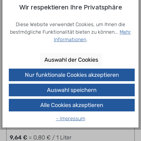
der Analyse des SGS INSTITUT FRESENI…
Mehr
Wir respektieren Ihre Privatsphäre
Diese Website verwendet Cookies, um Ihnen die
bestmögliche Funktionalität bieten zu können...
Mehr
Related products
Informationen
.
Auswahl der Cookies
Nur funktionale Cookies akzeptieren
Auswahl speichern
Alle Cookies akzeptieren
Spreequell Medium 12 x 1,0 l
- Impressum
9,64 €
= 0,80 € / 1 Liter