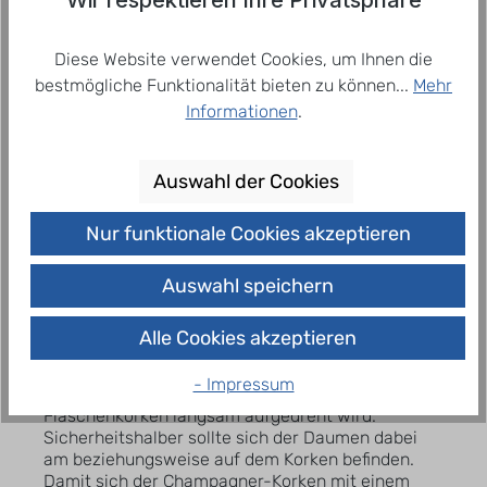
Champagner gilt als besonders edles Getränk, das
einem feierlichen Moment eine zusätzliche
Wichtigkeit zukommen lässt. Der Hochzeitstag,
Diese Website verwendet Cookies, um Ihnen die
ein gemütlicher Abend mit dem Partner oder ein
bestmögliche Funktionalität bieten zu können...
Mehr
Jahrestag ist ein idealer Moment für einen
Informationen
.
köstlichen Champagner, genauso wie eine große
Feier mit Freunden oder der Familie.
Auswahl der Cookies
Champagner stilecht servieren
Nur funktionale Cookies akzeptieren
Wer Champagner online gekauft hat, möchte
Auswahl speichern
diesen zum feierlichen Anlass natürlich auch
richtig servieren. Das perfekte Servieren beginnt
bereits beim fachmännischen Entkorken der
Alle Cookies akzeptieren
Champagnerflasche. Ähnlich wie beim Sekt sollte
der Champagner mit einer Hand festgehalten
- Impressum
werden, während der fixierende Draht am
Flaschenkorken langsam aufgedreht wird.
Sicherheitshalber sollte sich der Daumen dabei
am beziehungsweise auf dem Korken befinden.
Damit sich der Champagner-Korken mit einem