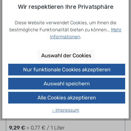
Mineralwasser mit Kohlensäu…
Mehr
Wir respektieren Ihre Privatsphäre
Diese Website verwendet Cookies, um Ihnen die
bestmögliche Funktionalität bieten zu können...
Mehr
Related products
Informationen
.
Auswahl der Cookies
Nur funktionale Cookies akzeptieren
Auswahl speichern
Alle Cookies akzeptieren
Bad Liebenwerda Medium 12 x 1,0 l
- Impressum
9,29 €
= 0,77 € / 1 Liter